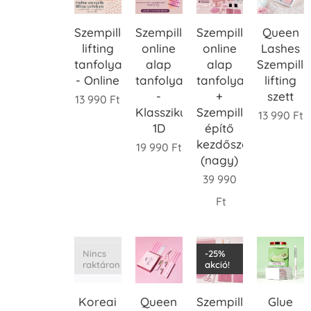
Szempilla
Szempillaépítő
Szempillaépítő
Queen
lifting
online
online
Lashes
tanfolyam
alap
alap
Szempill
- Online
tanfolyam
tanfolyam
lifting
-
+
szett
13 990
Ft
Klasszikus
Szempilla
13 990
Ft
1D
építő
kezdőszett
19 990
Ft
(nagy)
39 990
Ft
Nincs
-25%
raktáron
akció!
Koreai
Queen
Szempillaépítő
Glue