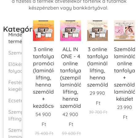
a fizetés a termék átvételekor történik a futárnak
készpénzben vagy bankkártyával.
Kategóriák
Minden
termék
3 online
ALL IN
3 online
Szemöld
Szemöldökfestékek
tanfolyam
ONE - 4
tanfolyam
laminálá
promóció
online
(laminálás,
online
Előkészítő
(laminálás,
tanfolyam
lifting,
tanfolya
folyadékok
lifting,
(szempillaépítő,
henna
+
Festési
henna
laminálás,
szemöldökstyling)
szemöld
kiegészítők
szemöldökstyling)
lifting,
lamináló
29 990
+
henna
készlet
Ecsetek
Ft
kezdőcsomag
szemöldökstyling)
23 990
Szempilla
39 700
Ft
54 900
42 900
Ft
lifting
Ft
Ft
Szemöldök
75 400
Ft
59 600
Ft
laminálás