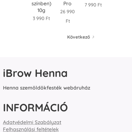
színben)
Pro
7 990
Ft
10g
26 990
3 990
Ft
Ft
Következő
iBrow Henna
Henna szemöldökfesték webáruház
INFORMÁCIÓ
Adatvédelmi Szabályzat
Felhasználási feltételek