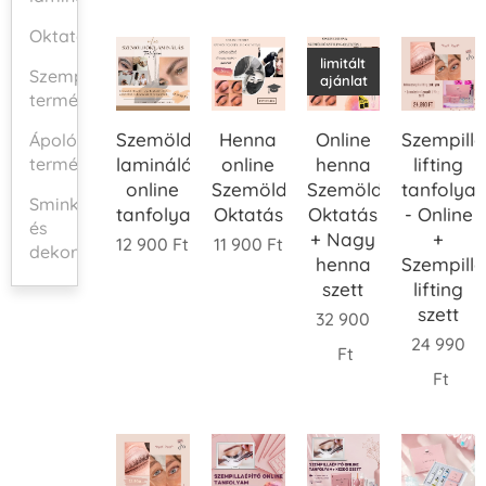
Oktatások
limitált
Szempillaépítő
ajánlat
termékek
Szemöldök
Henna
Online
Szempill
Ápoló
laminálás
online
henna
lifting
termékek
online
Szemöldökstyling
Szemöldökstyling
tanfolya
Smink
tanfolyam
Oktatás
Oktatás
- Online
és
+ Nagy
+
12 900
Ft
11 900
Ft
dekorkozmetika
henna
Szempill
szett
lifting
szett
32 900
24 990
Ft
Ft