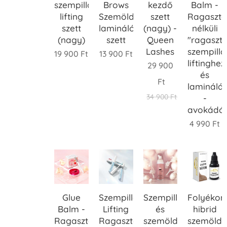
szempilla
Brows
kezdő
Balm -
lifting
Szemöldök
szett
Ragaszt
szett
lamináló
(nagy) -
nélküli
(nagy)
szett
Queen
"ragaszt
Lashes
szempilla
19 900
Ft
13 900
Ft
liftinghez
29 900
és
Ft
laminálá
34 900
Ft
-
avokádó
4 990
Ft
Glue
Szempilla
Szempilla
Folyékon
Balm -
Lifting
és
hibrid
Ragasztó
Ragasztó
szemöldök
szemöldö