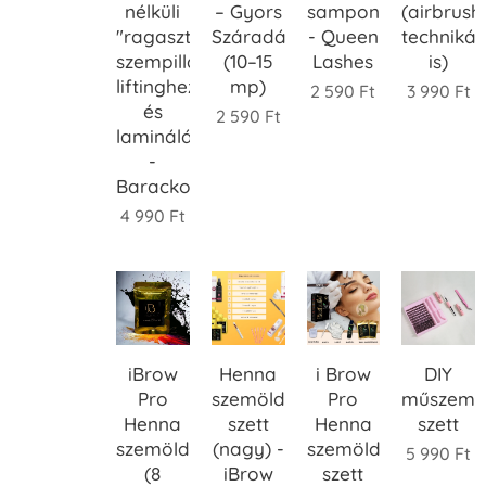
nélküli
– Gyors
sampon
(airbrush
"ragasztó"
Száradású
- Queen
techniká
szempilla
(10–15
Lashes
is)
liftinghez
mp)
2 590
Ft
3 990
Ft
és
2 590
Ft
lamináláshoz
-
Barackos
4 990
Ft
iBrow
Henna
i Brow
DIY
Pro
szemöldökfesték
Pro
műszempi
Henna
szett
Henna
szett
szemöldökfesték
(nagy) -
szemöldökfesték
5 990
Ft
(8
iBrow
szett