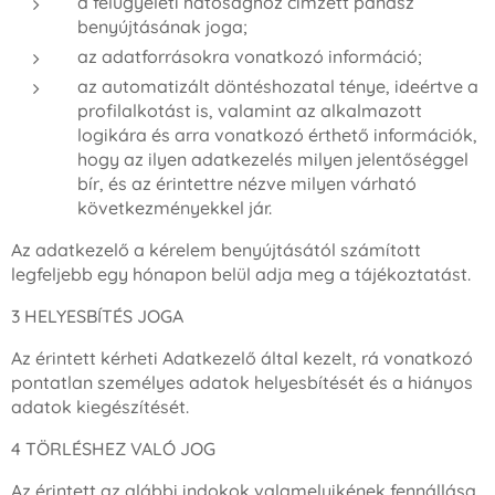
a felügyeleti hatósághoz címzett panasz
benyújtásának joga;
az adatforrásokra vonatkozó információ;
az automatizált döntéshozatal ténye, ideértve a
profilalkotást is, valamint az alkalmazott
logikára és arra vonatkozó érthető információk,
hogy az ilyen adatkezelés milyen jelentőséggel
bír, és az érintettre nézve milyen várható
következményekkel jár.
Az adatkezelő a kérelem benyújtásától számított
legfeljebb egy hónapon belül adja meg a tájékoztatást.
3 HELYESBÍTÉS JOGA
Az érintett kérheti Adatkezelő által kezelt, rá vonatkozó
pontatlan személyes adatok helyesbítését és a hiányos
adatok kiegészítését.
4 TÖRLÉSHEZ VALÓ JOG
Az érintett az alábbi indokok valamelyikének fennállása