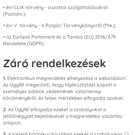
• évi CLIX. törvény - a postai szolgáltatásokról
(Postatv.).
• évi V. törvény - a Polgári Törvénykönyvről (Ptk.);
• az Európai Parlament és a Tanács (EU) 2016/679
Rendelete (GDPR).
Záró rendelkezések
1.
Elektronikus megrendelés elhelyezése a weboldalon:
Az Ügyfél megerősíti, hogy tájékoztatást kapott a
személyes adatok védelmének valamennyi
körülményéről, és teljes mértékben elfogadja azokat;
2.
Az Ügyfél elfogadja ezeket a szabályokat a
jelölőnégyzet bejelölésével a megrendelési vásárlási
űrlapon.
3.
A Kezelő bármikor frissítheti ezeket a szabályokat. Új,