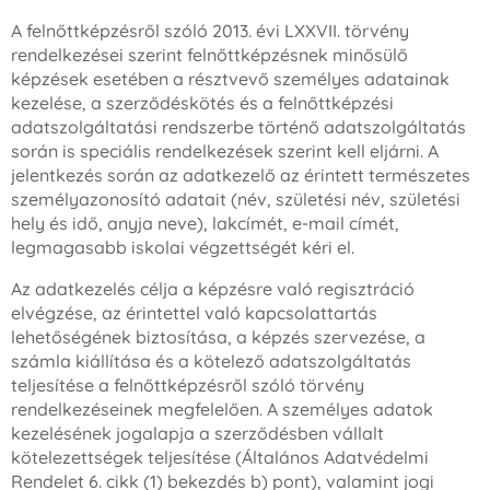
A felnőttképzésről szóló 2013. évi LXXVII. törvény
rendelkezései szerint felnőttképzésnek minősülő
képzések esetében a résztvevő személyes adatainak
kezelése, a szerződéskötés és a felnőttképzési
adatszolgáltatási rendszerbe történő adatszolgáltatás
során is speciális rendelkezések szerint kell eljárni. A
jelentkezés során az adatkezelő az érintett természetes
személyazonosító adatait (név, születési név, születési
hely és idő, anyja neve), lakcímét, e-mail címét,
legmagasabb iskolai végzettségét kéri el.
Az adatkezelés célja a képzésre való regisztráció
elvégzése, az érintettel való kapcsolattartás
lehetőségének biztosítása, a képzés szervezése, a
számla kiállítása és a kötelező adatszolgáltatás
teljesítése a felnőttképzésről szóló törvény
rendelkezéseinek megfelelően. A személyes adatok
kezelésének jogalapja a szerződésben vállalt
kötelezettségek teljesítése (Általános Adatvédelmi
Rendelet 6. cikk (1) bekezdés b) pont), valamint jogi