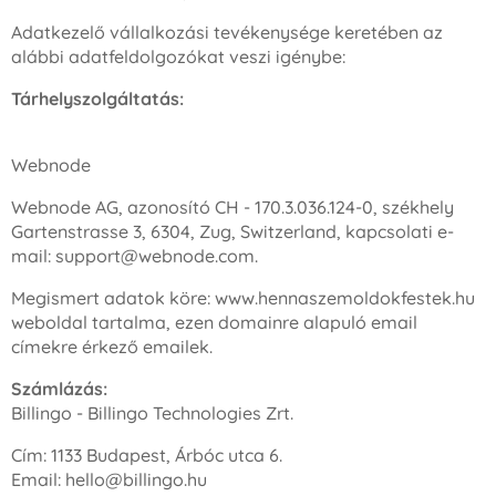
Adatkezelő vállalkozási tevékenysége keretében az
alábbi adatfeldolgozókat veszi igénybe:
Tárhelyszolgáltatás:
Webnode
Webnode AG, azonosító CH - 170.3.036.124-0, székhely
Gartenstrasse 3, 6304, Zug, Switzerland, kapcsolati e-
mail: support@webnode.com.
Megismert adatok köre: www.hennaszemoldokfestek.hu
weboldal tartalma, ezen domainre alapuló email
címekre érkező emailek.
Számlázás:
Billingo - Billingo Technologies Zrt.
Cím: 1133 Budapest, Árbóc utca 6.
Email: hello@billingo.hu