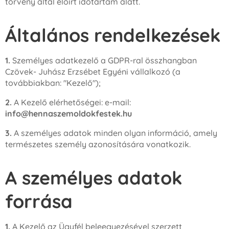
törvény által előírt időtartam alatt.
Általános rendelkezések
1.
Személyes adatkezelő a GDPR-ral összhangban
Czövek- Juhász Erzsébet Egyéni vállalkozó (a
továbbiakban: "Kezelő");
2.
A Kezelő elérhetőségei: e-mail:
info@hennaszemoldokfestek.hu
3.
A személyes adatok minden olyan információ, amely
természetes személy azonosítására vonatkozik.
A személyes adatok
forrása
1.
A Kezelő az Ügyfél beleegyezésével szerzett