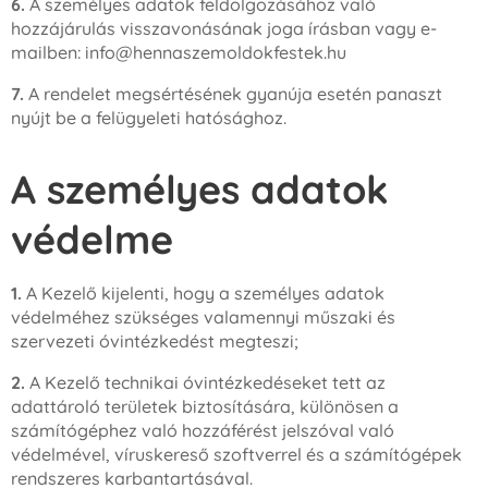
6.
A személyes adatok feldolgozásához való
hozzájárulás visszavonásának joga írásban vagy e-
mailben: info@hennaszemoldokfestek.hu
7.
A rendelet megsértésének gyanúja esetén panaszt
nyújt be a felügyeleti hatósághoz.
A személyes adatok
védelme
1.
A Kezelő kijelenti, hogy a személyes adatok
védelméhez szükséges valamennyi műszaki és
szervezeti óvintézkedést megteszi;
2.
A Kezelő technikai óvintézkedéseket tett az
adattároló területek biztosítására, különösen a
számítógéphez való hozzáférést jelszóval való
védelmével, víruskereső szoftverrel és a számítógépek
rendszeres karbantartásával.