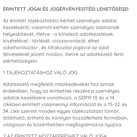
ÉRINTETT JOGAI ÉS JOGÉRVÉNYESÍTÉSI LEHETŐSÉGEI
Az érintett tájékoztatást kérhet személyes adatai
kezeléséről, valamint kérheti személyes adatainak
helyesbítését, illetve - a kötelező adatkezelések
kivételével - törlését, visszavonását, élhet
adathordozási-, és tiltakozási jogával az adat
felvételénél jelzett módon, illetve az adatkezelő fenti
elérhetőségein.
1 TÁJÉKOZTATÁSHOZ VALÓ JOG
Adatkezelő megfelelő intézkedéseket hoz annak
érdekében, hogy az érintettek részére a személyes
adatok kezelésére vonatkozó, a GDPR 13. és a 14.
cikkben említett valamennyi információt és a 15-22. és
34. cikk szerinti minden egyes tájékoztatást tömör,
átlátható, érthető és könnyen hozzáférhető formában,
világosan és közérthetően megfogalmazva nyújtsa.
2 AZ ÉRINTETT HOZZÁFÉRÉSHEZ VALÓ JOGA