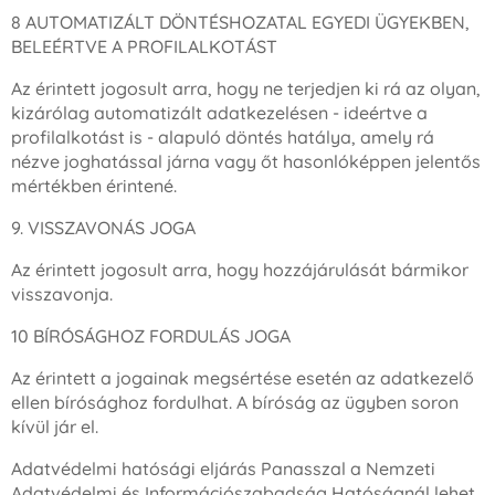
8 AUTOMATIZÁLT DÖNTÉSHOZATAL EGYEDI ÜGYEKBEN,
BELEÉRTVE A PROFILALKOTÁST
Az érintett jogosult arra, hogy ne terjedjen ki rá az olyan,
kizárólag automatizált adatkezelésen - ideértve a
profilalkotást is - alapuló döntés hatálya, amely rá
nézve joghatással járna vagy őt hasonlóképpen jelentős
mértékben érintené.
9. VISSZAVONÁS JOGA
Az érintett jogosult arra, hogy hozzájárulását bármikor
visszavonja.
10 BÍRÓSÁGHOZ FORDULÁS JOGA
Az érintett a jogainak megsértése esetén az adatkezelő
ellen bírósághoz fordulhat. A bíróság az ügyben soron
kívül jár el.
Adatvédelmi hatósági eljárás Panasszal a Nemzeti
Adatvédelmi és Információszabadság Hatóságnál lehet