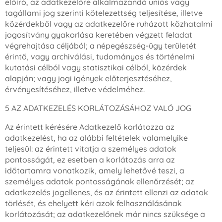
előíró, az adatkezelőre alkalmazandó uniós vagy
tagállami jog szerinti kötelezettség teljesítése, illetve
közérdekből vagy az adatkezelőre ruházott közhatalmi
jogosítvány gyakorlása keretében végzett feladat
végrehajtása céljából; a népegészség-ügy területét
érintő, vagy archiválási, tudományos és történelmi
kutatási célból vagy statisztikai célból, közérdek
alapján; vagy jogi igények előterjesztéséhez,
érvényesítéséhez, illetve védelméhez.
5 AZ ADATKEZELÉS KORLÁTOZÁSÁHOZ VALÓ JOG
Az érintett kérésére Adatkezelő korlátozza az
adatkezelést, ha az alábbi feltételek valamelyike
teljesül: az érintett vitatja a személyes adatok
pontosságát, ez esetben a korlátozás arra az
időtartamra vonatkozik, amely lehetővé teszi, a
személyes adatok pontosságának ellenőrzését; az
adatkezelés jogellenes, és az érintett ellenzi az adatok
törlését, és ehelyett kéri azok felhasználásának
korlátozását; az adatkezelőnek már nincs szüksége a