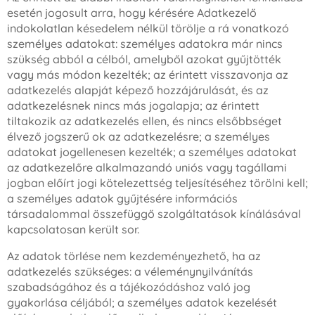
esetén jogosult arra, hogy kérésére Adatkezelő
indokolatlan késedelem nélkül törölje a rá vonatkozó
személyes adatokat: személyes adatokra már nincs
szükség abból a célból, amelyből azokat gyűjtötték
vagy más módon kezelték; az érintett visszavonja az
adatkezelés alapját képező hozzájárulását, és az
adatkezelésnek nincs más jogalapja; az érintett
tiltakozik az adatkezelés ellen, és nincs elsőbbséget
élvező jogszerű ok az adatkezelésre; a személyes
adatokat jogellenesen kezelték; a személyes adatokat
az adatkezelőre alkalmazandó uniós vagy tagállami
jogban előírt jogi kötelezettség teljesítéséhez törölni kell;
a személyes adatok gyűjtésére információs
társadalommal összefüggő szolgáltatások kínálásával
kapcsolatosan került sor.
Az adatok törlése nem kezdeményezhető, ha az
adatkezelés szükséges: a véleménynyilvánítás
szabadságához és a tájékozódáshoz való jog
gyakorlása céljából; a személyes adatok kezelését