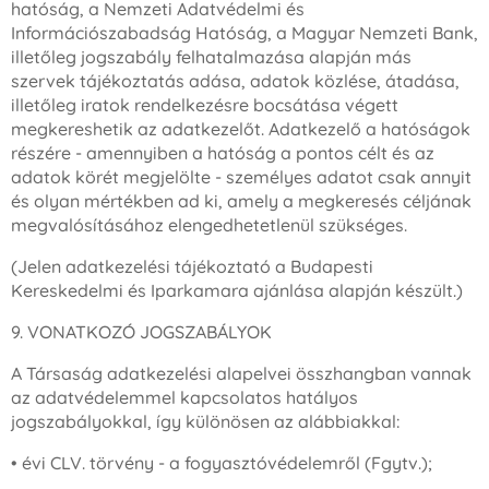
hatóság, a Nemzeti Adatvédelmi és
Információszabadság Hatóság, a Magyar Nemzeti Bank,
illetőleg jogszabály felhatalmazása alapján más
szervek tájékoztatás adása, adatok közlése, átadása,
illetőleg iratok rendelkezésre bocsátása végett
megkereshetik az adatkezelőt. Adatkezelő a hatóságok
részére - amennyiben a hatóság a pontos célt és az
adatok körét megjelölte - személyes adatot csak annyit
és olyan mértékben ad ki, amely a megkeresés céljának
megvalósításához elengedhetetlenül szükséges.
(Jelen adatkezelési tájékoztató a Budapesti
Kereskedelmi és Iparkamara ajánlása alapján készült.)
9. VONATKOZÓ JOGSZABÁLYOK
A Társaság adatkezelési alapelvei összhangban vannak
az adatvédelemmel kapcsolatos hatályos
jogszabályokkal, így különösen az alábbiakkal:
• évi CLV. törvény - a fogyasztóvédelemről (Fgytv.);