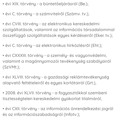
• évi XIX. törvény - a büntetőeljárásról (Be.);
• évi C. törvény - a számvitelről (Számv. tv.);
• évi CVIII. törvény - az elektronikus kereskedelmi
szolgáltatások, valamint az információs társadalommal
összefüggő szolgáltatások egyes kérdéseiről (Eker. tv.);
• évi C. törvény - az elektronikus hírközlésről (Eht.);
• évi CXXXIII. törvény - a személy- és vagyonvédelmi,
valamint a magánnyomozói tevékenység szabályairól
(SzVMt.);
• évi XLVIII. törvény - a gazdasági reklámtevékenység
alapvető feltételeiről és egyes korlátairól (Grt.),
• 2008. évi XLVII. törvény - a fogyasztókkal szembeni
tisztességtelen kereskedelmi gyakorlat tilalmáról,
• évi CXII. törvény - az információs önrendelkezési jogról
és az információszabadságról (Infotv.);