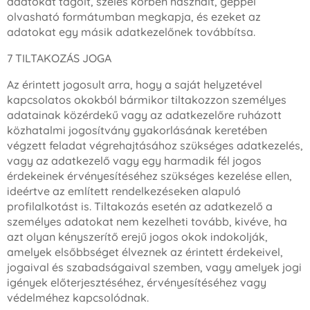
adatokat tagolt, széles körben használt, géppel
olvasható formátumban megkapja, és ezeket az
adatokat egy másik adatkezelőnek továbbítsa.
7 TILTAKOZÁS JOGA
Az érintett jogosult arra, hogy a saját helyzetével
kapcsolatos okokból bármikor tiltakozzon személyes
adatainak közérdekű vagy az adatkezelőre ruházott
közhatalmi jogosítvány gyakorlásának keretében
végzett feladat végrehajtásához szükséges adatkezelés,
vagy az adatkezelő vagy egy harmadik fél jogos
érdekeinek érvényesítéséhez szükséges kezelése ellen,
ideértve az említett rendelkezéseken alapuló
profilalkotást is. Tiltakozás esetén az adatkezelő a
személyes adatokat nem kezelheti tovább, kivéve, ha
azt olyan kényszerítő erejű jogos okok indokolják,
amelyek elsőbbséget élveznek az érintett érdekeivel,
jogaival és szabadságaival szemben, vagy amelyek jogi
igények előterjesztéséhez, érvényesítéséhez vagy
védelméhez kapcsolódnak.