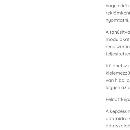
hogy a köz
reklámként
nyomtatni.
A tanúsítv
modulokat,
rendszerünk
teljesített
Küldhetsz 
kielemezzük
van hiba, 
legyen az 
Felnőttkép
A képzésün
adataidra 
adatszolgá