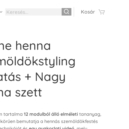
Kosár
ine henna
möldökstyling
atás + Nagy
a szett
m tartalma
12 modulból álló elméleti
tananyag,
s körűen bemutatja a hennás szemöldökfestés
technikáját és
egy gyakorlati videó
, mely