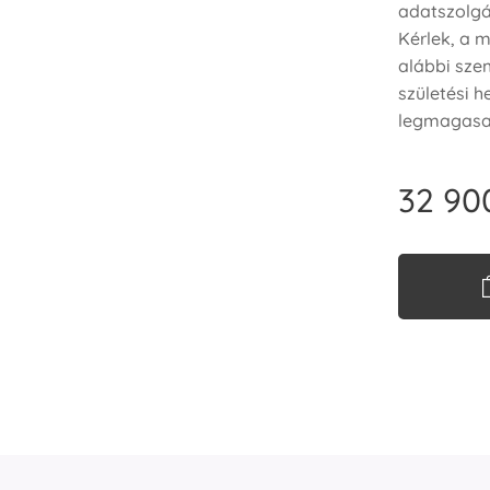
adatszolgá
Kérlek, a 
alábbi szem
születési h
legmagasab
32 90