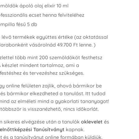
möldök ápoló olaj elixír 10 ml
fesszionális ecset henna felviteléhez
mpilla fésű 5 db
n lévő termékek együttes értéke (az oktatással
darabonként vásárolnád 49.700 Ft lenne. )
szlettel több mint 200 szemöldököt festhetsz
A készlet mindent tartalmaz, ami a
estéshez és tervezéshez szükséges.
y online felületen zajlik, ahová bármikor be
 és bármikor elkezdheted a tanulást. Itt tudod
ind az elméleti mind a gyakorlati tananyagot!
többször is visszanézhető, nincs időkorlát.
m sikeres elvégzése után a tanulók
oklevelet
és
elnőttképzési Tanúsítványt
kapnak.
t és a tanúsítványt online formában küldjük,