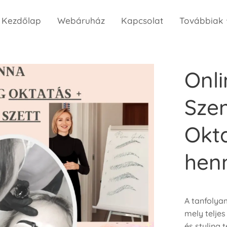
Kezdőlap
Webáruház
Kapcsolat
Továbbiak
Onl
Sze
Okt
henn
A tanfolya
mely telje
és styling 