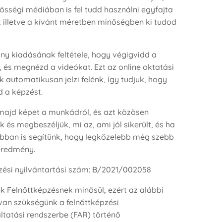
össégi médiában is fel tudd használni egyfajta
 illetve a kívánt méretben minőségben ki tudod
ány kiadásának feltétele, hogy végigvidd a
 és megnézd a videókat. Ezt az online oktatási
 automatikusan jelzi felénk, így tudjuk, hogy
ed a képzést.
majd képet a munkádról, és azt közösen
 és megbeszéljük, mi az, ami jól sikerült, és ha
abban is segítünk, hogy legközelebb még szebb
eredmény.
zési nyilvántartási szám: B/2021/002058
k Felnőttképzésnek minősül, ezért az alábbi
van szükségünk a felnőttképzési
ltatási rendszerbe (FAR) történő