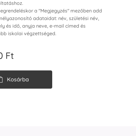
ltatáshoz.
megrendeléskor a "Megjegyzés" mezőben add
élyazonosító adataidat: név, születési név,
ely és idő, anyja neve, e-mail címed és
b iskolai végzettséged.
0
Ft
Kosárba