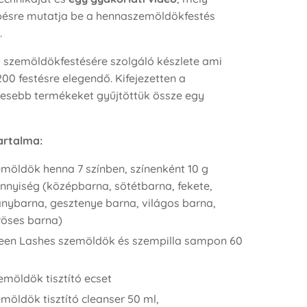
épésre mutatja be a hennaszemöldökfestés
.
o szemöldökfestésére szolgáló készlete ami
00 festésre elegendő. Kifejezetten a
esebb termékeket gyűjtöttük össze egy
tartalma:
möldök henna 7 színben, színenként 10 g
nyiség (középbarna, sötétbarna, fekete,
nybarna, gesztenye barna, világos barna,
röses barna)
een Lashes szemöldök és szempilla sampon 60
emöldök tisztító ecset
möldök tisztító cleanser 50 ml,