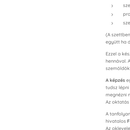
sze
pro
sze
(A szettbe
együtt ha 
Ezzel a ké
hennával. 
szemöldökf
A képzés
eg
tudsz lépni
megnézni m
Az oktatás 
A tanfolya
hivatalos
F
Az oklevele