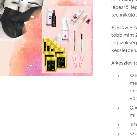
lépésről l
technikáját
+ iBrow Pr
több mint 2
legszükség
készletben.
A készlet 
sze
men
ara
vö
Qu
ml
sz
sze