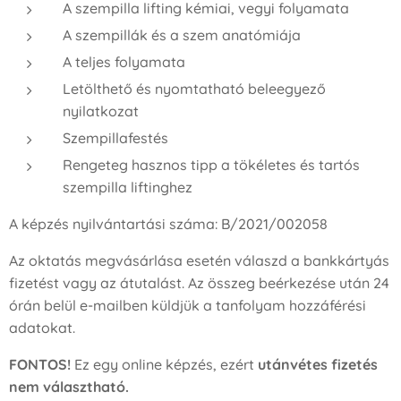
A szempilla lifting kémiai, vegyi folyamata
A szempillák és a szem anatómiája
A teljes folyamata
Letölthető és nyomtatható beleegyező
nyilatkozat
Szempillafestés
Rengeteg hasznos tipp a tökéletes és tartós
szempilla liftinghez
A képzés nyilvántartási száma: B/2021/002058
Az oktatás megvásárlása esetén válaszd a bankkártyás
fizetést vagy az átutalást. Az összeg beérkezése után 24
órán belül e-mailben küldjük a tanfolyam hozzáférési
adatokat.
FONTOS!
Ez egy
online képzés
, ezért
utánvétes fizetés
nem választható.