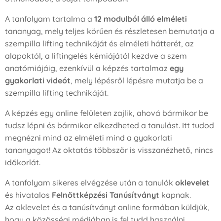
A tanfolyam tartalma a
12 modulból álló elméleti
tananyag, mely teljes körűen és részletesen bemutatja a
szempilla lifting technikáját és elméleti hátterét, az
alapoktól, a liftingelés kémiájától kezdve a szem
anatómiájáig, ezenkívül a képzés tartalmaz
egy
gyakorlati videót
, mely lépésről lépésre mutatja be a
szempilla lifting technikáját.
A képzés egy online felületen zajlik, ahová bármikor be
tudsz lépni és bármikor elkezdheted a tanulást. Itt tudod
megnézni mind az elméleti mind a gyakorlati
tananyagot! Az oktatás többször is visszanézhető, nincs
időkorlát.
A tanfolyam sikeres elvégzése után a tanulók
oklevelet
és hivatalos
Felnőttképzési Tanúsítványt
kapnak.
Az oklevelet és a tanúsítványt online formában küldjük,
hogy a közösségi médiában is fel tudd használni