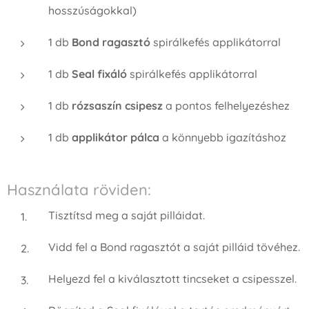
hosszúságokkal)
1 db
Bond ragasztó
spirálkefés applikátorral
1 db
Seal fixáló
spirálkefés applikátorral
1 db
rózsaszín csipesz
a pontos felhelyezéshez
1 db
applikátor pálca
a könnyebb igazításhoz
Használata röviden:
Tisztítsd meg a saját pilláidat.
Vidd fel a Bond ragasztót a saját pilláid tövéhez.
Helyezd fel a kiválasztott tincseket a csipesszel.