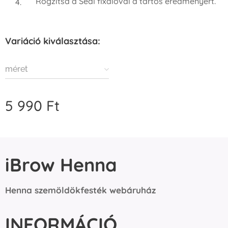
Rögzítsd a Seal fixálóval a tartós eredményért.
Variáció kiválasztása:
méret
5 990
Ft
iBrow Henna
Henna szemöldökfesték webáruház
INFORMÁCIÓ