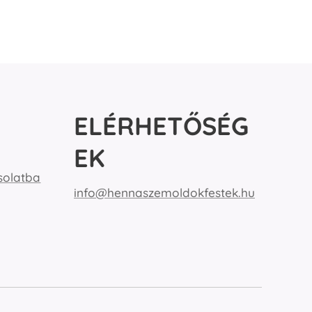
ELÉRHETŐSÉG
EK
solatba
info@hennaszemoldokfestek.hu