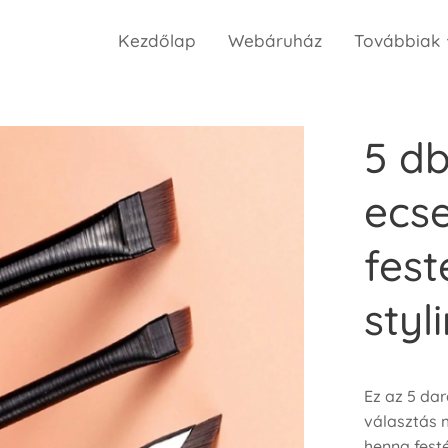
Kezdőlap
Webáruház
Továbbiak
5 d
ecse
fest
styl
Ez az 5 da
választás 
henna fest