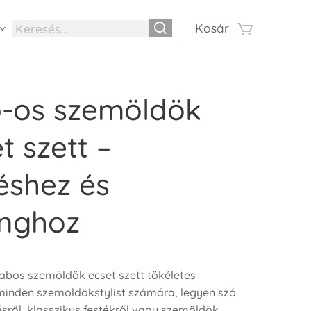
Kosár
b-os szemöldök
t szett –
éshez és
inghoz
rabos szemöldök ecset szett tökéletes
minden szemöldökstylist számára, legyen szó
ésről, klasszikus festékről vagy szemöldök