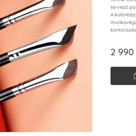
tervező pas
A különböz
munkavégzé
kontúrozásr
2 990