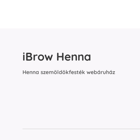
iBrow Henna
Henna szemöldökfesték webáruház