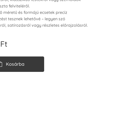
zta felviteléről.
ő méretű és formájú ecsetek precíz
st tesznek lehetővé – legyen szó
ól, satírozásról vagy részletes előrajzolásról.
Ft
Kosárba